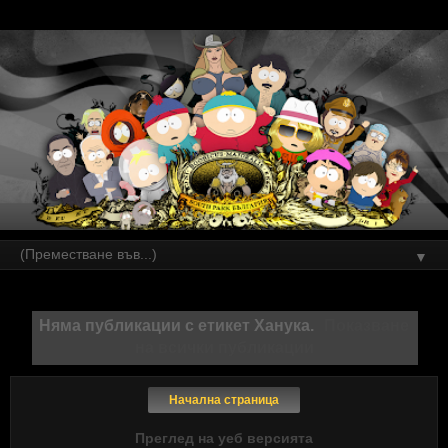
▼
Няма публикации с етикет
Ханука
.
Показване
на всички публикации
Начална страница
Преглед на уеб версията