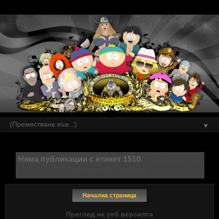
▼
Няма публикации с етикет
1510
.
Показване на
всички публикации
Начална страница
Преглед на уеб версията