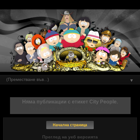
▼
Няма публикации с етикет
City People
.
Показване на всички публикации
Начална страница
Преглед на уеб версията