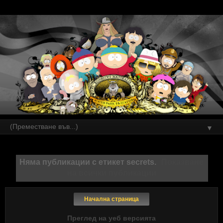
▼
Няма публикации с етикет
secrets
.
Показване
на всички публикации
Начална страница
Преглед на уеб версията