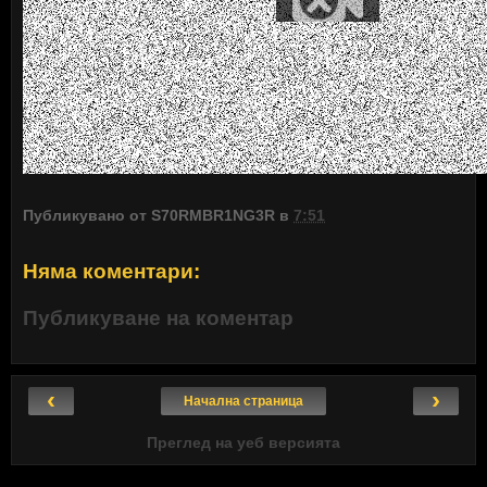
Публикувано от
S70RMBR1NG3R
в
7:51
Няма коментари:
Публикуване на коментар
‹
›
Начална страница
Преглед на уеб версията