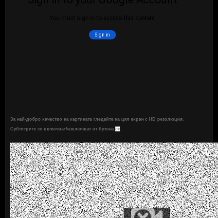
За най-добро качество на картината гледайте на цял екран с HD резолюция.
Субтитрите се включват/изключват от бутона
cc
.