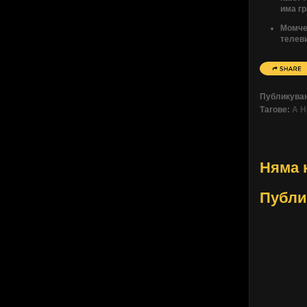
има гр
Момчет
телеви
Публикува
Тагове:
A H
Няма 
Публи