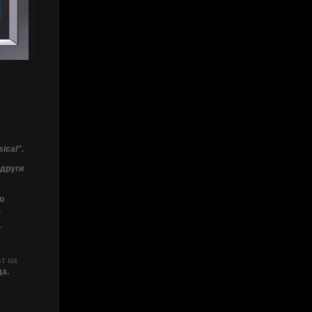
sical"
.
 други
о
.
"
ът на
да.