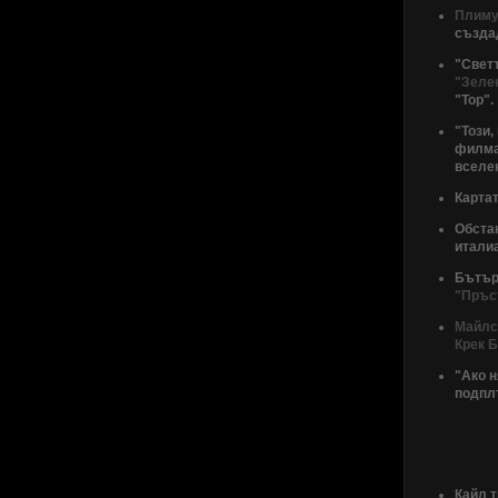
Плиму
създа
"Светъ
"Зеле
"Тор".
"Този,
филм
вселе
Картат
Обстан
итали
Бътър
"Пръс
Майлс
Крек 
"Ако н
подплъ
Кайл т