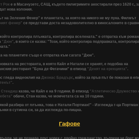
т Рок
е в Масачузетс, САЩ, където пилигримите акостирали през 1620 г., з
дат нова колония.
т на Зеления Фенер" е планетата, за която на никого не му пука. Филмът
ният фенер"
се представи доста незадоволително в киносалоните в сравн
 който контролира плънката, контролира вселената." е отпратка към роман
а
"Дюн"
, в които се казва: "Този, който контролира подправката, контролир
ната."
а на планетите също е отпратка към сагата "Дюн".
овката на ресторанта, в която Кайл и Натали се хранят, е подобна на
анския ресторант "Бука де Фегачини" в епизод
"Денят на ерекцията"
.
с гледа видеоклип на
Джонас Брадърс
, който за пръв път бе показан в еп
тенът"
.
 Стендиш
казва, че Кайл е на 9 години. В епизод
"Атлетическо Дружество 
Бебета"
обаче, Стан казва, че момчетата са на 10 години.
якой разбира от плънка, това е Натали Портман!" - Изглежда г-ца Портман
нки в сутиена си, за да изглежда по-пищна.
Гафове
върди, че не познава друг човек с двойно гражданство, въпреки че брат м