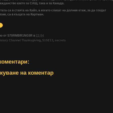
ажданство както за САЩ, така и за Канада.
ата са в стаята на Кайл, а когато слизат на долния етаж, за да гледат
зия, са в къщата на Картман.
но от
S70RMBR1NG3R
в
22:54
istory Channel Thanksgiving
,
S15E13
,
secrets
коментари:
куване на коментар