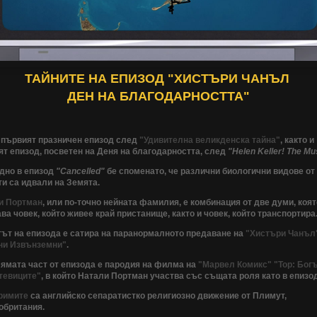
ТАЙНИТЕ НА ЕПИЗОД "ХИСТЪРИ ЧАНЪЛ
ДЕН НА БЛАГОДАРНОСТТА"
е първият празничен епизод след
"Удивителна великденска тайна"
, както и
т епизод, посветен на Деня на благодарността, след
"Helen Keller! The Mu
дно в епизод
"Cancelled"
бе споменато, че различни биологични видове от
и са идвали на Земята.
и Портман
, или по-точно нейната фамилия, е комбинация от две думи, коят
ва човек, който живее край пристанище, както и човек, който транспортира
ът на епизода е сатира на паранормалното предаване на
"Хистъри Чанъл
ни Извънземни"
.
лямата част от епизода е пародия на филма на
"Марвел Комикс"
"Тор: Бог
тевиците"
, в който Натали Портман участва със същата роля като в епизо
римите
са английско сепаратистко религиозно движение от Плимут,
обритания.