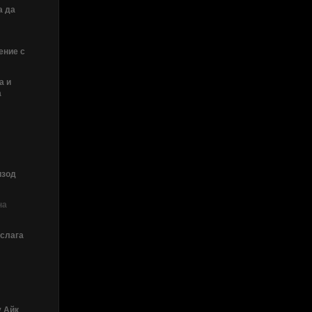
а да
ение с
а и
а
изод
на
 слага
у Айк