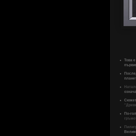
Това 
първия
После
планет
Натал
означа
Сюжет
"Древ
По-го
гръмо
Пилиг
Велик