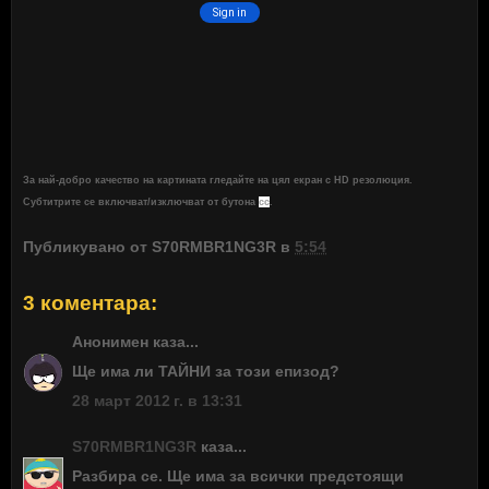
За най-добро качество на картината гледайте на цял екран с HD резолюция.
Субтитрите се включват/изключват от бутона
cc
.
Публикувано от
S70RMBR1NG3R
в
5:54
3 коментара:
Анонимен каза...
Ще има ли ТАЙНИ за този епизод?
28 март 2012 г. в 13:31
S70RMBR1NG3R
каза...
Разбира се. Ще има за всички предстоящи