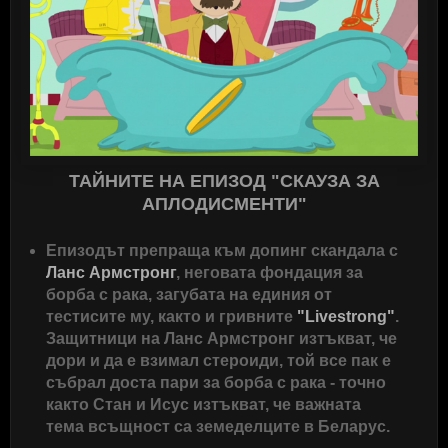
ТАЙНИТЕ НА ЕПИЗОД "СКАУЗА ЗА
АПЛОДИСМЕНТИ"
Епизодът препраща към допинг скандала с
Ланс Армстронг
, неговата фондация за
борба с рака, загубата на единия от
тестисите му, както и гривните
"Livestrong"
.
Защитници на Ланс Армстронг изтъкват, че
дори и да е взимал стероиди, той все пак е
събрал доста пари за борба с рака - точно
както Стан и Исус изтъкват, че важната
тема всъщност са земеделците в Беларус.