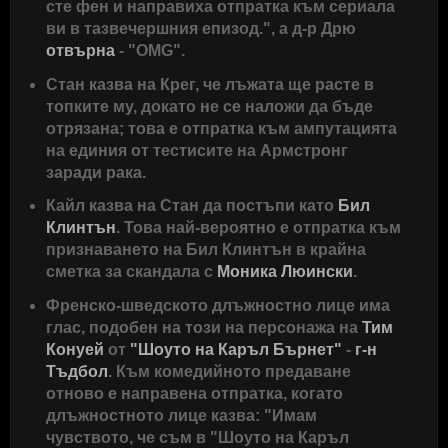
сте фен и направиха отпратка към сериала
ви в тазвечершния епизод.", а д-р Дрю
отвърна
- "OMG".
Стан казва на Крег, че лъжата ще расте в
топките му, докато не се наложи да бъде
отрязана; това е отпратка към ампутацията
на единия от тестисите на Армстронг
заради рака.
Кайл казва на Стан да постъпи като
Бил
Клинтън
. Това най-вероятно е отпратка към
признаването на Бил Клинтън в крайна
сметка за скандала с
Моника Люински
.
Френско-шведското длъжностно лице има
глас, подобен на този на персонажа на
Тим
Конуей
от
"Шоуто на Каръл Бърнет"
-
г-н
Тъдбол
. Към комедийното предаване
отново е направена отпратка, когато
длъжностното лице казва: "Имам
чувството, че съм в "Шоуто на Каръл