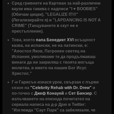
Сред гривните на Картман за най-различни
каузи има такива с надписи "I ♥ BOOBIES"
(Обичам цицки), "LEGALIZE IT!!!"
(Легализирайте я) и "LAPDANCING IS NOT A
CRIME" (Танцуването в скут не е
престъпление).
Това, което
папа Бенедикт XVI
всъщност
казва, на испански, не на латински, е:
"Апостол Яков, Патронен светец на
Испания, умоляваме те да продължаваш
винаги да ни закриляш с твоята могъща
молитва, в името на нашия Бог Исус
Христос."
Г-н Гарисън изнася урок, свързан с първи
сезон на
"Celebrity Rehab with Dr. Drew"
и
по-точно с
Джеф Конaуей
и
Сет Бинзер
. С
излъчването на епизода почитател на
сериала написа на д-р Дрю в Twitter:
"Изглежда "Саут Парк" са забелязали, че