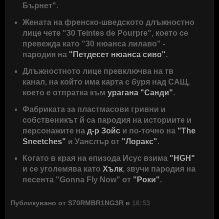
Бърнет".
Жената на френско-шведското длъжностно
лице чете "30 Teintes de Pourpre", което се
превежда като "30 нюанса лилаво" -
пародия на
"Петдесет нюанса сиво"
.
Длъжностното лице превключва на тв
канал, на който има карта с буря над САЩ,
което е отпратка към
урагана "Санди"
.
Фабриката за пластмасови гривни и
собственикът й са пародия на историите и
персонажите на
д-р Зойс
и по-точно на
"The
Sneetches"
и Уанслър от
"Лоракс"
.
Когато в края на епизода Исус взима
"HGH"
и се уголемява като
Хълк
, звучи пародия на
песента "Gonna Fly Now" от
"Роки"
.
Публикувано от
S70RMBR1NG3R
в
16:53