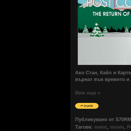
Ако Стан, Кайл и Картм
върнат във времето и 
Виж още »
Публикувано от
S70R
Тагове:
event
,
movie
,
P