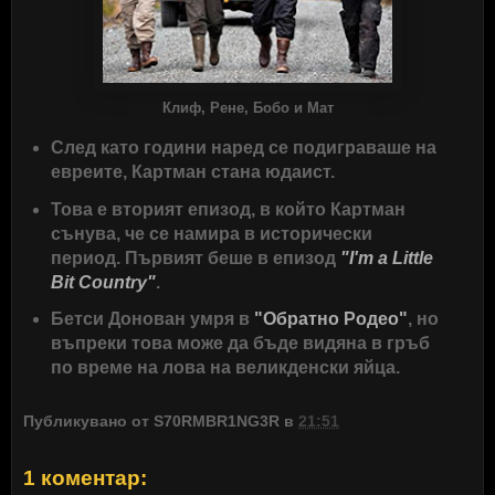
Клиф, Рене, Бобо и Мат
След като години наред се подиграваше на
евреите, Картман стана юдаист.
Това е вторият епизод, в който Картман
сънува, че се намира в исторически
период. Първият беше в епизод
"I'm a Little
Bit Country"
.
Бетси Донован умря в
"Обратно Родео"
, но
въпреки това може да бъде видяна в гръб
по време на лова на великденски яйца.
Публикувано от
S70RMBR1NG3R
в
21:51
1 коментар: