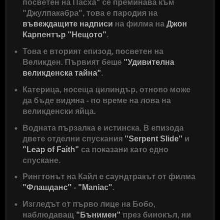
посветен на Пасха" се преминава към
"Джулпакабра", това е пародия на
въвеждащите надписи
на филма на
Джон
Карпентър
"Нещото"
.
Това е вторият епизод, посветен на
Великден. Първият беше
"Удивителна
великденска тайна"
.
Катерица, носеща цилиндър, отново може
да бъде видяна - по време на лова на
великденски яйца.
Водната пързалка е истинска. В епизода
двете отделни спускания
"Serpent Slide"
и
"Leap of Faith"
са показани като едно
спускане.
Рингтонът на Кайл е саундтракът от филма
"Флашданс"
-
"Maniac"
.
Изгледът от първо лице на Бобо,
наблюдаващ
"Бънимен"
през бинокъл, ни