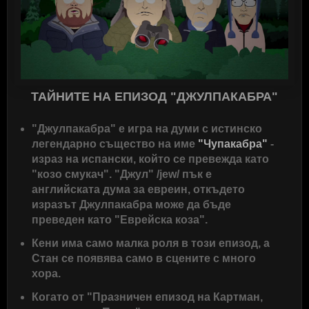
ТАЙНИТЕ НА ЕПИЗОД "ДЖУЛПАКАБРА"
"Джулпакабра" е игра на думи с истинско
легендарно същество на име
"Чупакабра"
-
израз на испански, който се превежда като
"козо смукач". "Джул" /jew/ пък е
английската дума за евреин, откъдето
изразът Джулпакабра може да бъде
преведен като "Еврейска коза".
Кени има само малка роля в този епизод, а
Стан се появява само в сцените с много
хора.
Когато от "Празничен епизод на Картман,