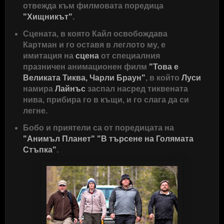
отвежда към филмовата поредица
"Хищникът"
.
Сцената, в която Кайл освобождава
Картман и го оставя в леглото му, е
имитация на
сцена
от специалния
празничен анимационен филм
"Това е
Великата Тиква, Чарли Браун"
, в който
Луси
намира
Лайнъс
заспал насред тиквената
нива, прибира го в къщи, и го слага да си
легне.
Бобо и приятели са от поредицата на
"Анимъл Планет"
"В търсене на Голямата
Стъпка"
.