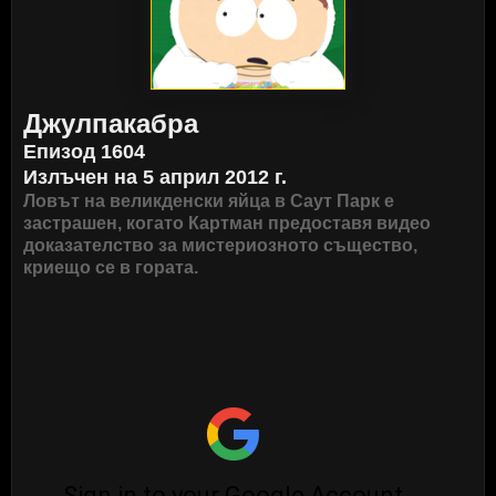
Джулпакабра
Епизод 1604
Излъчен на 5 април 2012 г.
Ловът на великденски яйца в Саут Парк е
застрашен, когато Картман предоставя видео
доказателство за мистериозното същество,
криещо се в гората.