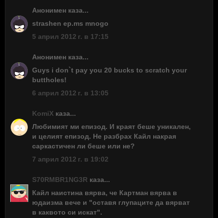
Анонимен каза...
strashen ep.ms mnogo
5 април 2012 г. в 17:15
Анонимен каза...
Guys i don`t pay you 20 bucks to scratch your
buttholes!
6 април 2012 г. в 13:05
KomiX
каза...
Любимият ми епизод. И краят беше уникален,
и целият епизод. Не разбрах Кайл накрая
саркастичен ли беше или не?
7 април 2012 г. в 19:02
S70RMBR1NG3R
каза...
Кайл наистина вярва, че Картман вярва в
юдаизма вече и "оставя глупаците да вярват
в каквото си искат".