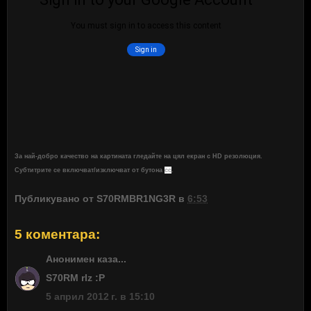
За най-добро качество на картината гледайте на цял екран с HD резолюция.
Субтитрите се включват/изключват от бутона
cc
.
Публикувано от
S70RMBR1NG3R
в
6:53
5 коментара:
Анонимен каза...
S70RM rlz :P
5 април 2012 г. в 15:10