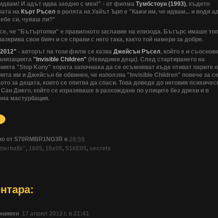
идвам! И адът идва заедно с мен!" - от филма
Тумбстоун (1993)
, където
ката на
Кърт Ръсел
в ролята на Уайът Ърп е "Кажи им, че идвам... и водя а
ебе си, чуваш ли?"
се, че "Бътъртопки" е правилното заглавие на епизода. Бътърс имаше то
разкрива своя бияч и се справи с него така, както той намери за добре.
 2012"
- авторът на този филм се казва
Джейсън Ръсел
, който е и съоснов
ганизацията
"Invisible Children"
(Невидими деца). След стартирането на
ията "Stop Kony" хората започнаха да се осъмняват къде отиват парите о
ята им и Джейсън бе обвинен, че използва "Invisible Children" повече за се
ото за децата, които се опитва да спаси. Това доведе до неговия психичес
 Сан Диего, който се изразяваше в разхождане по улиците без дрехи и в
чна мастурбация.
но от
S70RMBR1NG3R
в
20:59
tterballs"
,
1605
,
16x05
,
S16E05
,
secrets
нтара:
онимен
17 април 2012 г. в 21:41