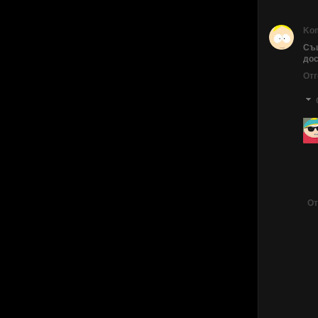
Ko
Същ
дос
Отг
От