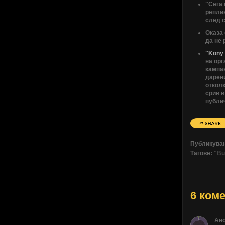
"Сега 
репли
след с
Оказа 
да не 
"Kony
на ор
кампан
дарени
отколк
срив в
публи
Публикува
Тагове:
"Bu
6 коме
Ан