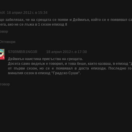
miX
18 април 2012 г. в 15:34
о забелязах, че на срещата се появи и Деймиън, който се е появявал 
ега, ако не се лъжа в 1 сезон епизод 8
овор
Отговори
S70RMBR1NG3R
18 април 2012 г. в 17:30
Деймиън наистина присъства на срещата.
Досега само веднъж е говорил, и това беше, както казваш, в епизод 
от първи сезон, но се е появявал в доста епизоди. Последно г
миналия сезон в епизод "Градско Суши".
говор