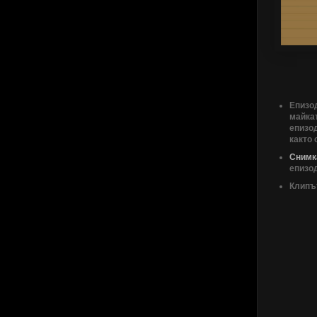
Епизод
майкат
епизод
както
Снимк
епизод
Клипът