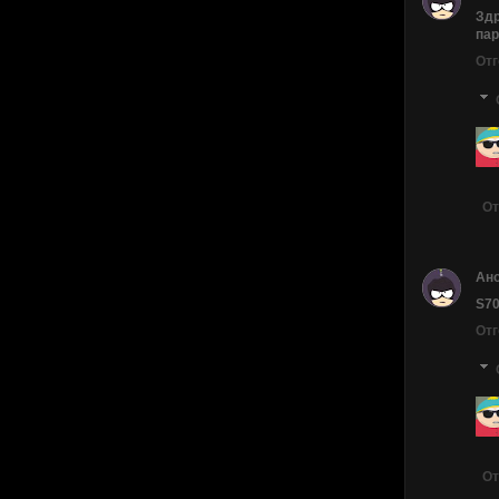
Здр
пар
Отг
От
Ан
S70
Отг
От