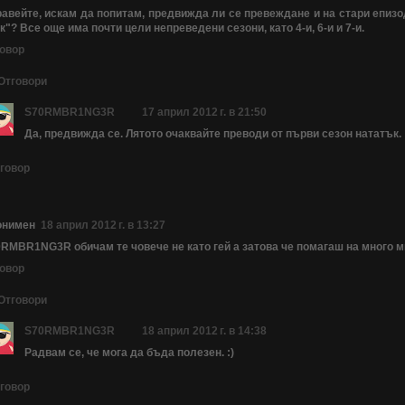
авейте, искам да попитам, предвижда ли се превеждане и на стари епизо
к"? Все още има почти цели непреведени сезони, като 4-и, 6-и и 7-и.
овор
Отговори
S70RMBR1NG3R
17 април 2012 г. в 21:50
Да, предвижда се. Лятото очаквайте преводи от първи сезон нататък.
говор
онимен
18 април 2012 г. в 13:27
RMBR1NG3R обичам те човече не като гей а затова че помагаш на много м
овор
Отговори
S70RMBR1NG3R
18 април 2012 г. в 14:38
Радвам се, че мога да бъда полезен. :)
говор