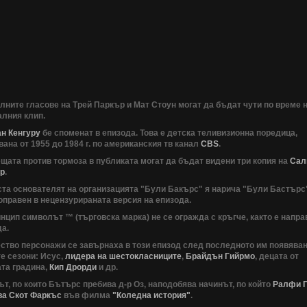
ните гласове на Трей Паркър и Мат Стоун могат да бъдат чути по време 
алния клип.
ан Кенгуру
бе споменат в епизода. Това е детска теливизионна поредица,
ана от 1955 до 1984 г. по американския тв канал
CBS
.
щата против тормоза в публиката могат да бъдат видени три копия на
Сал
р
.
та основателят на организацията "Були Бакърс" я нарича "Були Бастърс"
оправен в нецензурираната версия на епизода.
нцип символът ™ (търговска марка) не се огражда с кръгче, както е напра
а.
тво персонажи се завърнаха в този епизод след последното им появяван
е сезони: Исус,
лидера на шестокласниците
,
Брайдън Гийрмо
, децата от
ата градина,
Кип Дрорди
и др.
т, по които Бътърс пребива д-р Оз, наподобява начинът, по който
Ралфи 
ва Скот Фаркъс
във филма
"Коледна история"
.