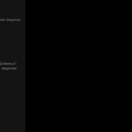
само веднъж
"Деймиън"
о видяхме