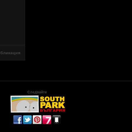
убликация
Следвайте