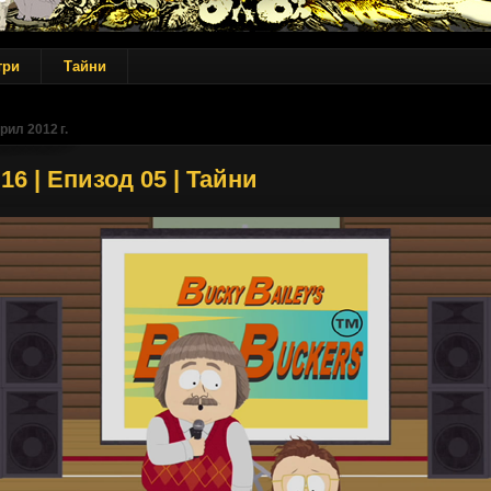
три
Тайни
рил 2012 г.
16 | Епизод 05 | Тайни