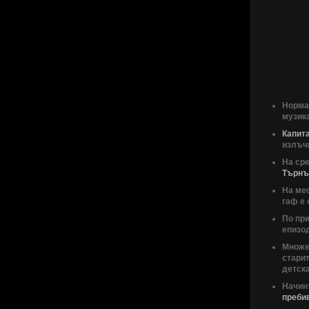
Нормал
музик
Капит
излъчв
На сре
Търнъ
На мес
гаф е 
По при
епизод
Множес
старит
детск
Начинъ
преби