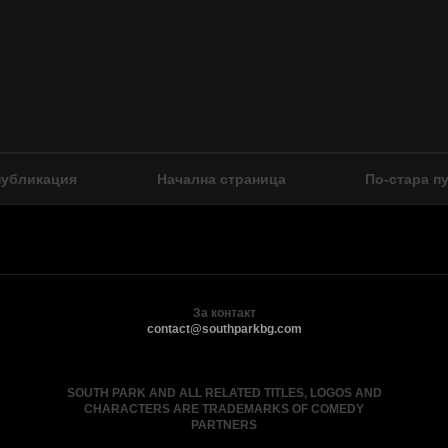
публикация
Начална страница
По-стара п
За контакт
contact@southparkbg.com
SOUTH PARK AND ALL RELATED TITLES, LOGOS AND
CHARACTERS ARE TRADEMARKS OF COMEDY
PARTNERS