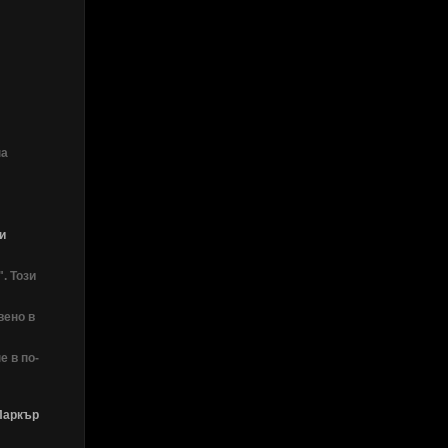
на
и
. Този
вено в
е в по-
Паркър